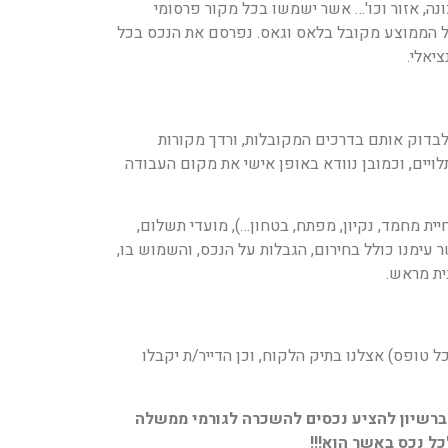
יית תמונות מקצועית של הנכס (מינימום 20 תמונות) , הסביבה/שכונה, אזור וכו'… אשר ישמשו בכל מקור פרסומי
ורי (אמ אל אס) לסוכנים בלבד (מעל ל 16,000) ושם נציע עמלה בגודל הממוצע מקובל בלאס וגאס. נפרסם את הנכס בכל
יאלי.
לבדוק אותם בדרכים המקובלות, ורדך מקורות
לויים, וכמובן נוודא באופן אישי את מקום העבודה
 שכירות, דמי ערבונות (חיית מחמד, נקיון, מפתח, בטחון…), מועדי תשלום,
 עימנו כולל בחירום, הגבלות על הנכס, והשמוש בו,
ית מראש.
 טופס) אצלנו בתיק הלקוח, וכן הדייר/ת יקבלו
 ברשיון להציע נכסים להשכרה לגורמי ממשלה
!!!