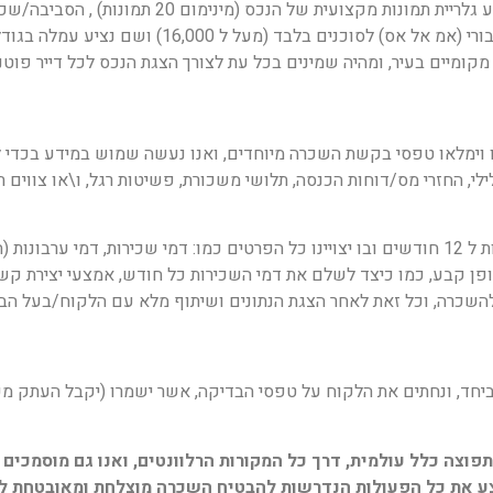
לאחר שהנכס נמצא מתאים להשכרה/מגורים אנו נבצע גלר
עתידי. אנו נפרסם את הנכס ראשית במאגר הנדלן הציב
מקומיים בעיר, ומהיה שמינים בכל עת לצורך הצגת הנכס לכל דייר פוטנצ
ו וימלאו טפסי בקשת השכרה מיוחדים, ואנו נעשה שמוש במידע בכדי 
לי, החזרי מס/דוחות הכנסה, תלושי משכורת, פשיטות רגל, ו\או צווים ת
לאחר שנמצא מתאים נערוך עם הדייר/ת הסכם שכירות ל 12 חודשים ובו יצויינו כל הפרטים כמו: דמי
אופן קבע, כמו כיצד לשלם את דמי השכירות כל חודש, אמצעי יצירת קשר
להשכרה, וכל זאת לאחר הצגת הנתונים ושיתוף מלא עם הלקוח/בעל הב
 ביחד, ונחתים את הלקוח על טפסי הבדיקה, אשר ישמרו (יקבל העתק מכל
פוצה כלל עולמית, דרך כל המקורות הרלוונטים, ואנו גם מוסמכים