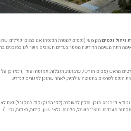
 ניהול נכסים
מקצועי (נכסים למטרת הכנסה) אנו כמובן כוללים שרו
תאימה הינה משימה הדורשת מספר צעדים חשובים אשר לנו כסוכנים בר
ם מראש (סכום חודשי, ערבונות, הגבלות, תקופה ועוד…) כמו כן על 
את הנכס לפרסום בתפוצה עולמית, לאחר שהוכן למגורים כנדרש..
ונוודא כי הנכס מוכן, ותקין להשכרה (לפי החוק/קוד המקובל) ואם לא?
ינות מערכות, מוצרי חשמל, חלונות, גלאי עשן, קירות, רצפות, וכו'…).