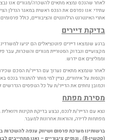
אתרי האינטרנט הרלוונטים והציבוריים, כולל פרסומים 
בדיקת דיירים
ברגע שנמצאו דיירים פוטנציאלים הם יגיעו למשרדינ
מקצועיים ונבדוק הסטוריית מגורים והשכרות, עבר פלי
וממליצים אם ידרש.
וקנסות על איחורים, נציין למי מותר להתגורר בנכס ב
וכמובן נחתים את הדייר/ת על כל הטפסים הנדרשים 
מסירת מפתח
נצא עם הדייר/ת לנכס, נבצע בדיקת תקינות ויזואלית
מפתחות לדירה, והוראות אחרונות למעבר.
ברשותינו מערכת פרסום ושיווק ענפה להשכרות בת
(סקשין-8) , וגופים ציבוריים – ואנו מתחייבים לבצע את כל הפעולות הנדרשות להבטיח השכרה מוצלחת ומאובטחת לכל נכס באשר הוא